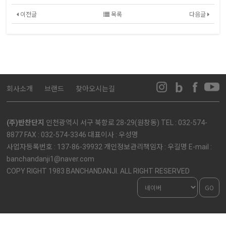
이전글
목록
다음글
회사소개
브랜드
찾아오시는길
(주)반찬단지
인천광역시 서구 북항로 28-29(원창동) TEL : 032-574-
8877 FAX : 032-574-3346 대표이사 : 우성명
사업자등록번호 : 137-86-39932 개인정보관리책임자 : 우길명 E-mail :
banchandanji1@naver.com
COPY RIGHT 1983 BANCHANDANJI. ALL RIGHT RESERVED
GO