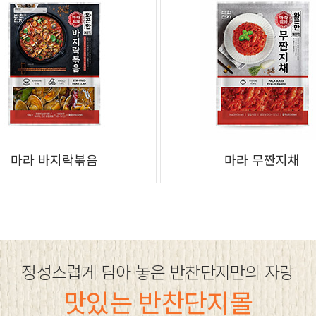
마라 바지락볶음
마라 무짠지채
정성스럽게 담아 놓은 반찬단지만의 자랑
맛있는 반찬단지몰