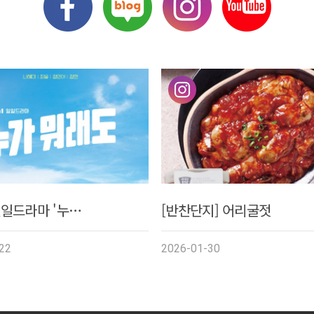
일일드라마 '누…
[반찬단지] 어리굴젓
22
2026-01-30